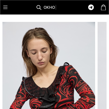
О
К
Н
О