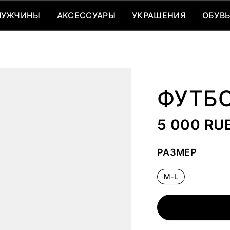
МУЖЧИНЫ
АКСЕССУАРЫ
УКРАШЕНИЯ
ОБУВ
МУЖЧИНЫ
АКСЕССУАРЫ
УКРАШЕНИЯ
ОБУВ
ФУТБ
5 000 RU
РАЗМЕР
M-L