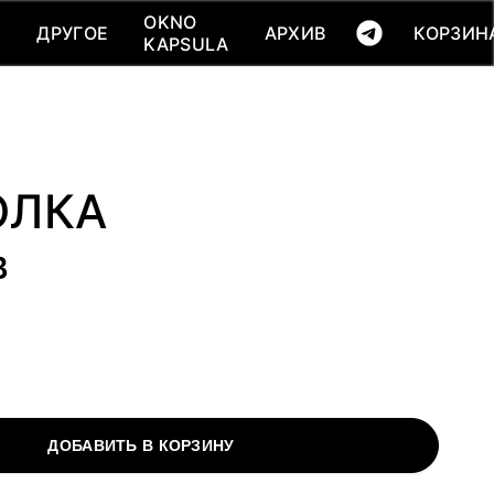
КОРЗИНА(
0
)
OKNO
OKNO
Ь
ДРУГОЕ
АРХИВ
КОРЗИН
Ь
ДРУГОЕ
АРХИВ
KAPSULA
KAPSULA
ОЛКА
B
ДОБАВИТЬ В КОРЗИНУ