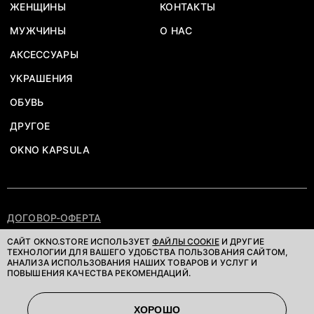
ЖЕНЩИНЫ
КОНТАКТЫ
МУЖЧИНЫ
О НАС
АКСЕССУАРЫ
УКРАШЕНИЯ
ОБУВЬ
ДРУГОЕ
OKNO KAPSULA
ДОГОВОР-ОФЕРТА
ПОЛИТИКА КОНФИДЕНЦИАЛЬНОСТИ
САЙТ OKNO.STORE ИСПОЛЬЗУЕТ
ФАЙЛЫ COOKIE
И ДРУГИЕ
ТЕХНОЛОГИИ ДЛЯ ВАШЕГО УДОБСТВА ПОЛЬЗОВАНИЯ САЙТОМ,
АНАЛИЗА ИСПОЛЬЗОВАНИЯ НАШИХ ТОВАРОВ И УСЛУГ И
©OKNOSTORE. ВСЕ ПРАВА ЗАЩИЩЕНЫ
ПОВЫШЕНИЯ КАЧЕСТВА РЕКОМЕНДАЦИЙ.
ХОРОШО