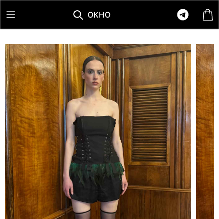
О
К
Н
О