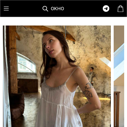
О
К
Н
О