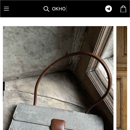
О
К
Н
О