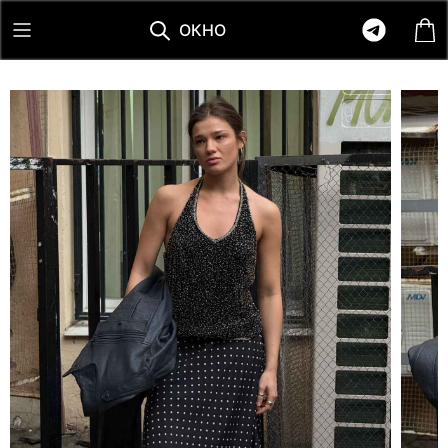
О
К
Н
О